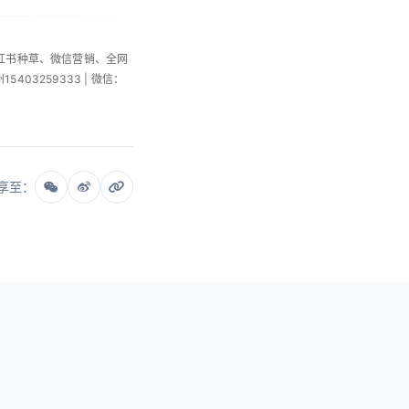
小红书种草、微信营销、全网
州15403259333 | 微信：
享至：