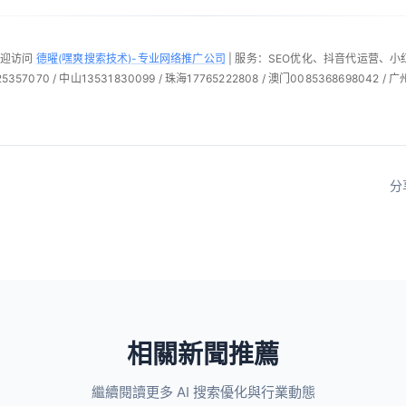
欢迎访问
德曜(嘿爽搜索技术)-专业网络推广公司
| 服务：SEO优化、抖音代运营、
57070 / 中山13531830099 / 珠海17765222808 / 澳门0085368698042 / 广
分
相關新聞推薦
繼續閱讀更多 AI 搜索優化與行業動態