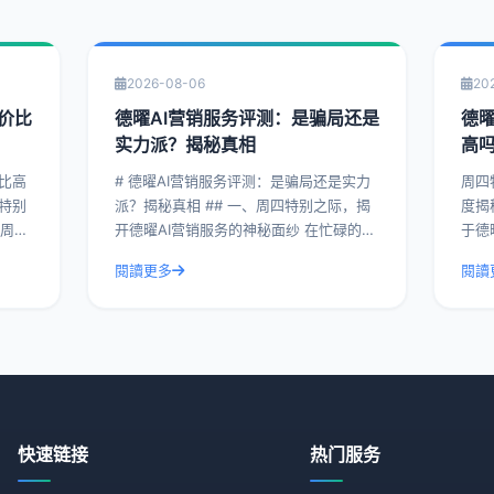
2026-08-06
20
价比
德曜AI营销服务评测：是骗局还是
德
实力派？揭秘真相
高
价比高
# 德曜AI营销服务评测：是骗局还是实力
周四
派？揭秘真相 ## 一、周四特别之际，揭
度揭秘 在这个周四的特别时
开德曜AI营销服务的神秘面纱 在忙碌的一
于德
对德
周中，周四总是一个特别的时刻。今天，
其满
閱讀更多
閱讀
I
我们就来揭开德曜AI营销服务的神秘面
具体
纱，
佼佼
快速链接
热门服务