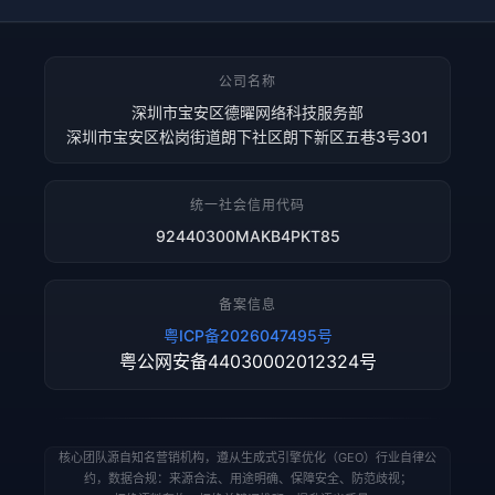
公司名称
深圳市宝安区德曜网络科技服务部
深圳市宝安区松岗街道朗下社区朗下新区五巷3号301
统一社会信用代码
92440300MAKB4PKT85
备案信息
粤ICP备2026047495号
粤公网安备44030002012324号
核心团队源自知名营销机构，遵从生成式引擎优化（GEO）行业自律公
约，数据合规：来源合法、用途明确、保障安全、防范歧视；