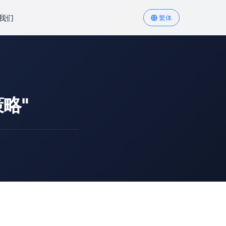
我们
繁体
略"