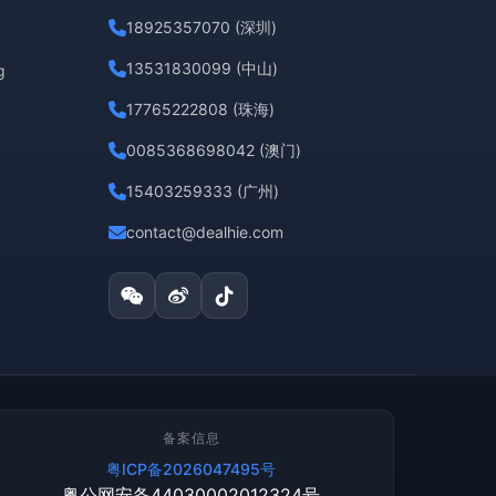
18925357070 (深圳)
13531830099 (中山)
g
17765222808 (珠海)
0085368698042 (澳门)
15403259333 (广州)
contact@dealhie.com
备案信息
粤ICP备2026047495号
粤公网安备44030002012324号