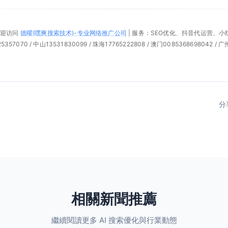
欢迎访问
德曜(嘿爽搜索技术)-专业网络推广公司
| 服务：SEO优化、抖音代运营、
57070 / 中山13531830099 / 珠海17765222808 / 澳门0085368698042 / 广
分
相關新聞推薦
繼續閱讀更多 AI 搜索優化與行業動態