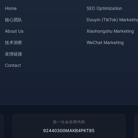
Home
SEO Optimization
核心团队
Douyin (TikTok) Marketin
About Us
Xiaohongshu Marketing
技术洞察
WeChat Marketing
友情链接
Contact
统一社会信用代码
92440300MAKB4PKT85