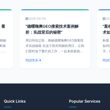
2026-08-09
20
：看
"德曜嗨爽GEO搜索技术案例解
"案
析：实战背后的秘密"
术
术揭秘
周日特别之际，揭秘德曜嗨爽GEO搜索技
标题
来揭
术实战秘籍 在这个阳光明媚的周日，让我
如何助力
纱，看
们暂时放下繁忙的工作，一起来探索德曜
天，
业务
嗨爽GEO搜索技术的神秘面纱。德曜嗨爽
成为
閱讀更多
閱讀
GEO搜索技术，作为一种前沿的搜索技
周日
术，已经在众
嗨爽
Quick Links
Popular Services