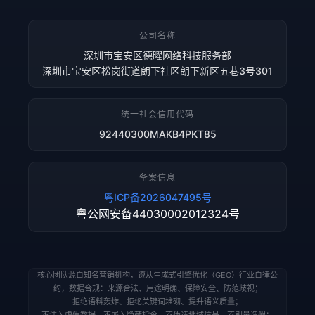
公司名称
深圳市宝安区德曜网络科技服务部
深圳市宝安区松岗街道朗下社区朗下新区五巷3号301
统一社会信用代码
92440300MAKB4PKT85
备案信息
粤ICP备2026047495号
粤公网安备44030002012324号
核心团队源自知名营销机构，遵从生成式引擎优化（GEO）行业自律公
约，数据合规：来源合法、用途明确、保障安全、防范歧视；
拒绝语料轰炸、拒绝关键词堆砌、提升语义质量；