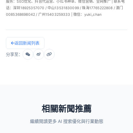
服务：SEO优化、抖音代运营、小红书种草、微信营销、全网推广 | 联系电
话：深圳18925357070 / 中山13531830099 / 珠海17765222808 / 澳门
0085368698042 / 广州15403259333 | 微信：yuki_chan
返回新闻列表
分享至：
相關新聞推薦
繼續閱讀更多 AI 搜索優化與行業動態