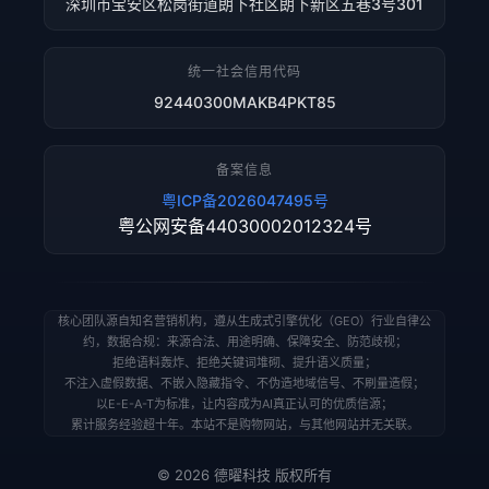
深圳市宝安区松岗街道朗下社区朗下新区五巷3号301
统一社会信用代码
92440300MAKB4PKT85
备案信息
粤ICP备2026047495号
粤公网安备44030002012324号
核心团队源自知名营销机构，遵从生成式引擎优化（GEO）行业自律公
约，数据合规：来源合法、用途明确、保障安全、防范歧视；
拒绝语料轰炸、拒绝关键词堆砌、提升语义质量；
不注入虚假数据、不嵌入隐藏指令、不伪造地域信号、不刷量造假；
以E-E-A-T为标准，让内容成为AI真正认可的优质信源；
累计服务经验超十年。本站不是购物网站，与其他网站并无关联。
© 2026 德曜科技 版权所有