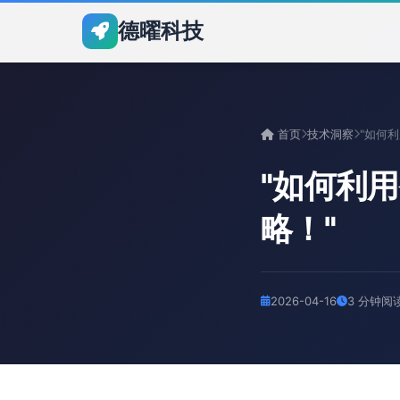
德曜科技
首页
技术洞察
"如何利
略！"
2026-04-16
3 分钟阅