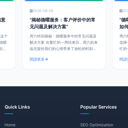
2026-08-08
20
满意
"揭秘德曜服务：客户评价中的常
"
见问题及解决方案"
如
周六特别揭秘：德曜服务中的常见问题及
周六
德曜
解决方案 在繁忙的一周结束后，周六的来
选择
后的
临无疑给我们的心情带来了放松的时刻。
忙的
业内
而在这样的特别日子里，让我们一起揭开
让我
閱讀更多
閱讀
津乐
德曜服务的神秘面纱，探讨客户评价中的
从而
常见问题及解决方
以德
Quick Links
Popular Services
Home
SEO Optimization