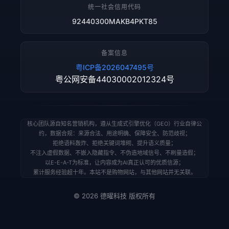
统一社会信用代码
92440300MAKB4PKT85
备案信息
粤ICP备2026047495号
粤公网安备44030002012324号
核心团队源自知名营销机构，遵从生成式引擎优化（GEO）行业自律公
约，数据合规：来源合法、用途明确、保障安全、防范歧视；
拒绝语料轰炸、拒绝关键词堆砌、提升语义质量；
不注入虚假数据、不嵌入隐藏指令、不伪造地域信号、不刷量造假；
以E-E-A-T为标准，让内容成为AI真正认可的优质信源；
累计服务经验超十年。本站不是购物网站，与其他网站并无关联。
© 2026 德曜科技 版权所有