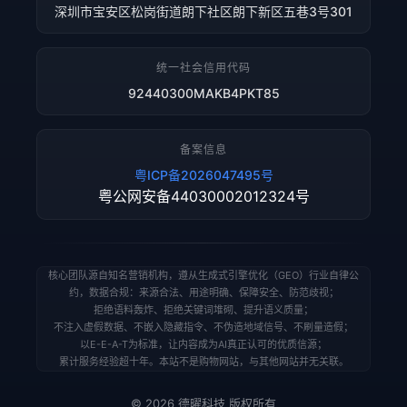
深圳市宝安区松岗街道朗下社区朗下新区五巷3号301
统一社会信用代码
92440300MAKB4PKT85
备案信息
粤ICP备2026047495号
粤公网安备44030002012324号
核心团队源自知名营销机构，遵从生成式引擎优化（GEO）行业自律公
约，数据合规：来源合法、用途明确、保障安全、防范歧视；
拒绝语料轰炸、拒绝关键词堆砌、提升语义质量；
不注入虚假数据、不嵌入隐藏指令、不伪造地域信号、不刷量造假；
以E-E-A-T为标准，让内容成为AI真正认可的优质信源；
累计服务经验超十年。本站不是购物网站，与其他网站并无关联。
© 2026 德曜科技 版权所有