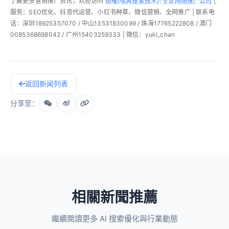
了解更多营销推广资讯，欢迎访问
德曜(嘿爽搜索技术)-专业网络推广公司
|
服务：SEO优化、抖音代运营、小红书种草、微信营销、全网推广 | 联系电
话：深圳18925357070 / 中山13531830099 / 珠海17765222808 / 澳门
0085368698042 / 广州15403259333 | 微信：yuki_chan
返回新闻列表
分享至：
相關新聞推薦
繼續閱讀更多 AI 搜索優化與行業動態