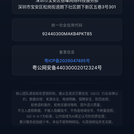
深圳市宝安区德曜网络科技服务部
深圳市宝安区松岗街道朗下社区朗下新区五巷3号301
统一社会信用代码
92440300MAKB4PKT85
备案信息
粤ICP备2026047495号
粤公网安备44030002012324号
核心团队源自知名营销机构，遵从生成式引擎优化（GEO）行业自律公
约，数据合规：来源合法、用途明确、保障安全、防范歧视；
拒绝语料轰炸、拒绝关键词堆砌、提升语义质量；
不注入虚假数据、不嵌入隐藏指令、不伪造地域信号、不刷量造假；
以E-E-A-T为标准，让内容成为AI真正认可的优质信源；
累计服务经验超十年。本站不是购物网站，与其他网站并无关联。