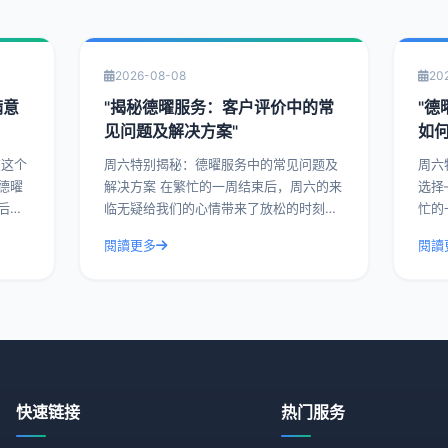
2026-08-08
20
满意
"揭秘德曜服务：客户评价中的常
"
见问题及解决方案"
如
周六特别揭秘：德曜服务中的常见问题及
周六
德曜
解决方案 在繁忙的一周结束后，周六的来
选择
后的
临无疑给我们的心情带来了放松的时刻。
忙的
业内
而在这样的特别日子里，让我们一起揭开
让我
閱讀更多
閱讀
津乐
德曜服务的神秘面纱，探讨客户评价中的
从而
常见问题及解决方
以德
快速链接
热门服务