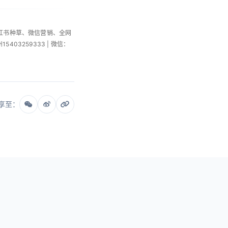
小红书种草、微信营销、全网
州15403259333 | 微信：
享至：