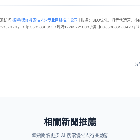
欢迎访问
德曜(嘿爽搜索技术)-专业网络推广公司
| 服务：SEO优化、抖音代运营、
57070 / 中山13531830099 / 珠海17765222808 / 澳门0085368698042 / 广
分
相關新聞推薦
繼續閱讀更多 AI 搜索優化與行業動態