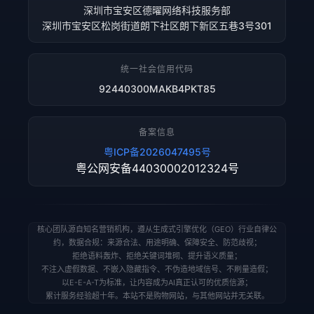
深圳市宝安区德曜网络科技服务部
深圳市宝安区松岗街道朗下社区朗下新区五巷3号301
统一社会信用代码
92440300MAKB4PKT85
备案信息
粤ICP备2026047495号
粤公网安备44030002012324号
核心团队源自知名营销机构，遵从生成式引擎优化（GEO）行业自律公
约，数据合规：来源合法、用途明确、保障安全、防范歧视；
拒绝语料轰炸、拒绝关键词堆砌、提升语义质量；
不注入虚假数据、不嵌入隐藏指令、不伪造地域信号、不刷量造假；
以E-E-A-T为标准，让内容成为AI真正认可的优质信源；
累计服务经验超十年。本站不是购物网站，与其他网站并无关联。