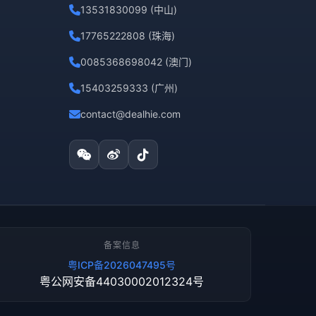
13531830099 (中山)
17765222808 (珠海)
0085368698042 (澳门)
15403259333 (广州)
contact@dealhie.com
备案信息
粤ICP备2026047495号
粤公网安备44030002012324号