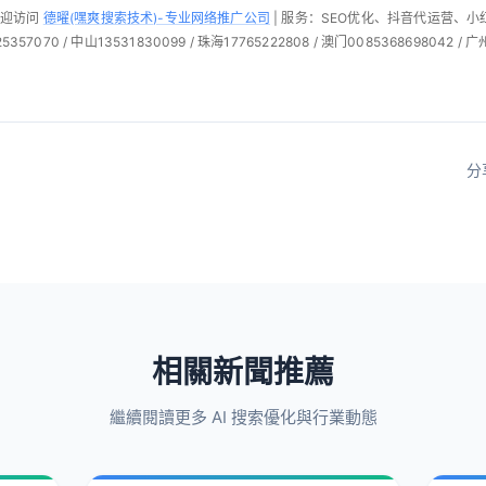
欢迎访问
德曜(嘿爽搜索技术)-专业网络推广公司
| 服务：SEO优化、抖音代运营、
57070 / 中山13531830099 / 珠海17765222808 / 澳门0085368698042 / 广
分
相關新聞推薦
繼續閱讀更多 AI 搜索優化與行業動態