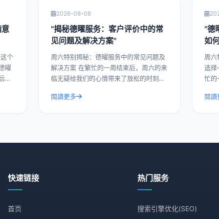
2026-08-08
20
满意
"揭秘德曜服务：客户评价中的常
"
见问题及解决方案"
如
周六特别揭秘：德曜服务中的常见问题及
周六
德曜
解决方案 在繁忙的一周结束后，周六的来
选择
后的
临无疑给我们的心情带来了放松的时刻。
忙的
业内
而在这样的特别日子里，让我们一起揭开
让我
閱讀更多
閱讀
津乐
德曜服务的神秘面纱，探讨客户评价中的
从而
常见问题及解决方
以德
快速链接
热门服务
首页
搜索引擎优化(SEO)