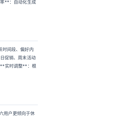
率**：自动化生成
活跃时间段、偏好内
节日促销、周末活动
 **实时调整**：根
周六用户更倾向于休