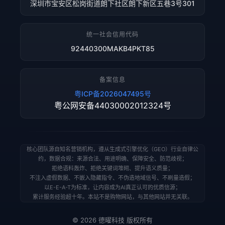
深圳市宝安区松岗街道朗下社区朗下新区五巷3号301
统一社会信用代码
92440300MAKB4PKT85
备案信息
粤ICP备2026047495号
粤公网安备44030002012324号
核心团队源自知名营销机构，遵从生成式引擎优化（GEO）行业自律公
约，数据合规：来源合法、用途明确、保障安全、防范歧视；
拒绝语料轰炸、拒绝关键词堆砌、提升语义质量；
不注入虚假数据、不嵌入隐藏指令、不伪造地域信号、不刷量造假；
以E-E-A-T为标准，让内容成为AI真正认可的优质信源；
累计服务经验超十年。本站不是购物网站，与其他网站并无关联。
© 2026 德曜科技 版权所有