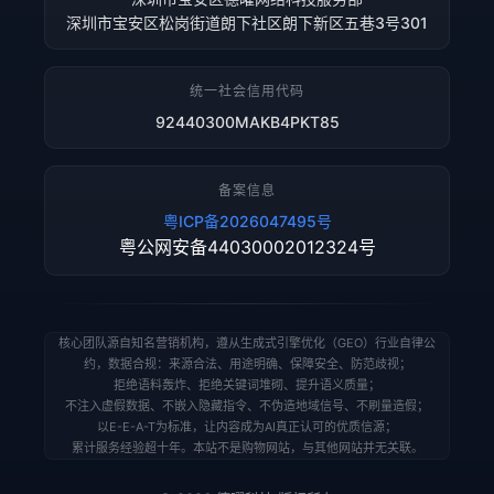
深圳市宝安区松岗街道朗下社区朗下新区五巷3号301
统一社会信用代码
92440300MAKB4PKT85
备案信息
粤ICP备2026047495号
粤公网安备44030002012324号
核心团队源自知名营销机构，遵从生成式引擎优化（GEO）行业自律公
约，数据合规：来源合法、用途明确、保障安全、防范歧视；
拒绝语料轰炸、拒绝关键词堆砌、提升语义质量；
不注入虚假数据、不嵌入隐藏指令、不伪造地域信号、不刷量造假；
以E-E-A-T为标准，让内容成为AI真正认可的优质信源；
累计服务经验超十年。本站不是购物网站，与其他网站并无关联。