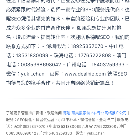
在这个信息爆炸的时代，企业要想在竞争中脱颖而出，就
必须紧跟时代潮流，选择一家专业的SEO服务提供商。德
曜SEO凭借其领先的技术、丰富的经验和专业的团队，已
成为众多企业的首选合作伙伴。 如果您想提升网站排
名、增加流量、提高转化率，欢迎联系德曜SEO。我们的
联系方式如下： - 深圳电话：18925357070 - 中山电
话：13531830099 - 珠海电话：17765222808 - 澳门
电话：0085368698042 - 广州电话：15403259333 -
微信：yuki_chan - 官网：www.dealhie.com 德曜SEO
期待与您的携手合作，共同开启网络营销新篇章！
了解更多营销推广资讯，欢迎访问
德曜(嘿爽搜索技术)-专业网络推广公司
|
服务：SEO优化、抖音代运营、小红书种草、微信营销、全网推广 | 联系电
话：深圳18925357070 / 中山13531830099 / 珠海17765222808 / 澳门
0085368698042 / 广州15403259333 | 微信：yuki_chan