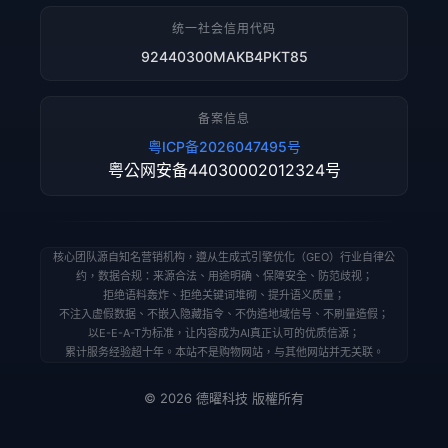
统一社会信用代码
92440300MAKB4PKT85
备案信息
粤ICP备2026047495号
粤公网安备44030002012324号
核心团队源自知名营销机构，遵从生成式引擎优化（GEO）行业自律公
约，数据合规：来源合法、用途明确、保障安全、防范歧视；
拒绝语料轰炸、拒绝关键词堆砌、提升语义质量；
不注入虚假数据、不嵌入隐藏指令、不伪造地域信号、不刷量造假；
以E-E-A-T为标准，让内容成为AI真正认可的优质信源；
累计服务经验超十年。本站不是购物网站，与其他网站并无关联。
© 2026 德曜科技 版權所有