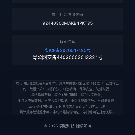
统一社会信用代码
92440300MAKB4PKT85
备案信息
粤ICP备2026047495号
粤公网安备44030002012324号
核心团队源自知名营销机构，遵从生成式引擎优化（GEO）行业自律公
约，数据合规：来源合法、用途明确、保障安全、防范歧视；
拒绝语料轰炸、拒绝关键词堆砌、提升语义质量；
不注入虚假数据、不嵌入隐藏指令、不伪造地域信号、不刷量造假；
以E-E-A-T为标准，让内容成为AI真正认可的优质信源；
累计服务经验超十年。本站不是购物网站，与其他网站并无关联。
© 2026 德曜科技 版权所有