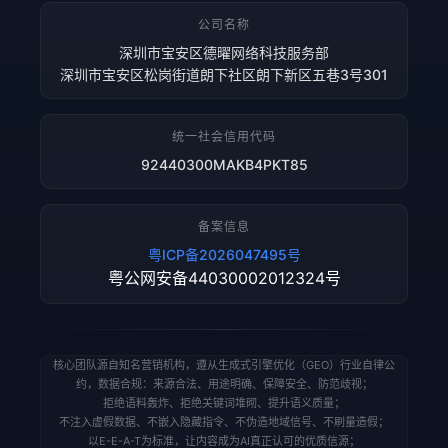
公司名称
深圳市宝安区德曜网络科技服务部
深圳市宝安区松岗街道朗下社区朗下新区五巷3号301
统一社会信用代码
92440300MAKB4PKT85
备案信息
粤ICP备2026047495号
粤公网安备44030002012324号
核心团队源自知名营销机构，遵从生成式引擎优化（GEO）行业自律公
约，数据合规：来源合法、用途明确、保障安全、防范歧视；
拒绝语料轰炸、拒绝关键词堆砌、提升语义质量；
不注入虚假数据、不嵌入隐藏指令、不伪造地域信号、不刷量造假；
以E-E-A-T为标准，让内容成为AI真正认可的优质信源；