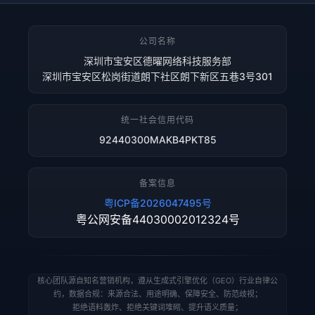
公司名称
深圳市宝安区德曜网络科技服务部
深圳市宝安区松岗街道朗下社区朗下新区五巷3号301
统一社会信用代码
92440300MAKB4PKT85
备案信息
粤ICP备2026047495号
粤公网安备44030002012324号
核心团队源自知名营销机构，遵从生成式引擎优化（GEO）行业自律公
约，数据合规：来源合法、用途明确、保障安全、防范歧视；
拒绝语料轰炸、拒绝关键词堆砌、提升语义质量；