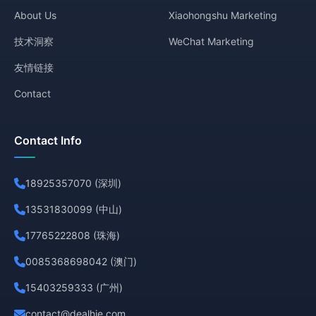
About Us
Xiaohongshu Marketing
技术洞察
WeChat Marketing
友情链接
Contact
Contact Info
18925357070 (深圳)
13531830099 (中山)
17765222808 (珠海)
0085368698042 (澳门)
15403259333 (广州)
contact@dealhie.com