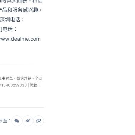
司的真实面貌。相信
产品和服务感兴趣，
 深圳电话：
 澳门电话：
w.dealhie.com
小红书种草、微信营销、全网
州15403259333 | 微信：
享至：