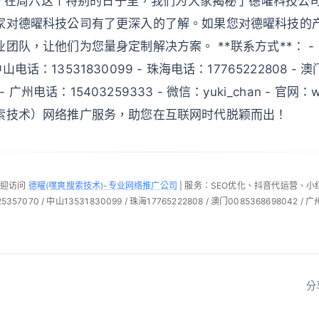
结语 在周六这个特别的日子里，我们为大家揭秘了德曜科技公
家对德曜科技公司有了更深入的了解。如果您对德曜科技的
团队，让他们为您量身定制解决方案。 **联系方式**： -
- 中山电话：13531830099 - 珠海电话：17765222808 -
 - 广州电话：15403259333 - 微信：yuki_chan - 官网：ww
索技术）网络推广服务，助您在互联网时代脱颖而出！
欢迎访问
德曜(嘿爽搜索技术)-专业网络推广公司
| 服务：SEO优化、抖音代运营、
57070 / 中山13531830099 / 珠海17765222808 / 澳门0085368698042 / 广
分