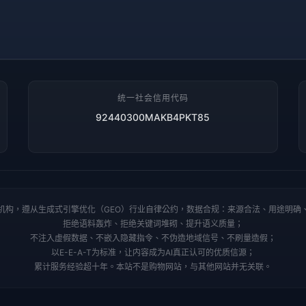
统一社会信用代码
92440300MAKB4PKT85
机构，遵从生成式引擎优化（GEO）行业自律公约，数据合规：来源合法、用途明确
拒绝语料轰炸、拒绝关键词堆砌、提升语义质量；
不注入虚假数据、不嵌入隐藏指令、不伪造地域信号、不刷量造假；
以E-E-A-T为标准，让内容成为AI真正认可的优质信源；
累计服务经验超十年。本站不是购物网站，与其他网站并无关联。