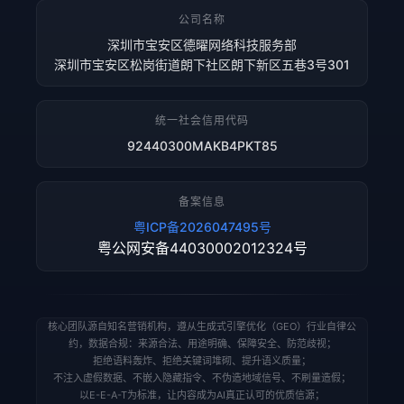
公司名称
深圳市宝安区德曜网络科技服务部
深圳市宝安区松岗街道朗下社区朗下新区五巷3号301
统一社会信用代码
92440300MAKB4PKT85
备案信息
粤ICP备2026047495号
粤公网安备44030002012324号
核心团队源自知名营销机构，遵从生成式引擎优化（GEO）行业自律公
约，数据合规：来源合法、用途明确、保障安全、防范歧视；
拒绝语料轰炸、拒绝关键词堆砌、提升语义质量；
不注入虚假数据、不嵌入隐藏指令、不伪造地域信号、不刷量造假；
以E-E-A-T为标准，让内容成为AI真正认可的优质信源；