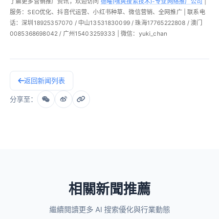
了解更多营销推广资讯，欢迎访问
德曜(嘿爽搜索技术)-专业网络推广公司
|
服务：SEO优化、抖音代运营、小红书种草、微信营销、全网推广 | 联系电
话：深圳18925357070 / 中山13531830099 / 珠海17765222808 / 澳门
0085368698042 / 广州15403259333 | 微信：yuki_chan
返回新闻列表
分享至：
相關新聞推薦
繼續閱讀更多 AI 搜索優化與行業動態