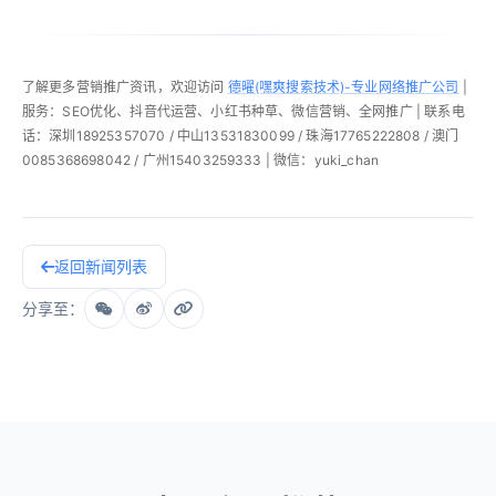
了解更多营销推广资讯，欢迎访问
德曜(嘿爽搜索技术)-专业网络推广公司
|
服务：SEO优化、抖音代运营、小红书种草、微信营销、全网推广 | 联系电
话：深圳18925357070 / 中山13531830099 / 珠海17765222808 / 澳门
0085368698042 / 广州15403259333 | 微信：yuki_chan
返回新闻列表
分享至：