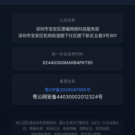
公司名称
深圳市宝安区德曜网络科技服务部
深圳市宝安区松岗街道朗下社区朗下新区五巷3号301
统一社会信用代码
92440300MAKB4PKT85
备案信息
粤ICP备2026047495号
粤公网安备44030002012324号
核心团队源自知名营销机构，遵从生成式引擎优化（GEO）行业自律公
约，数据合规：来源合法、用途明确、保障安全、防范歧视；
拒绝语料轰炸、拒绝关键词堆砌、提升语义质量；