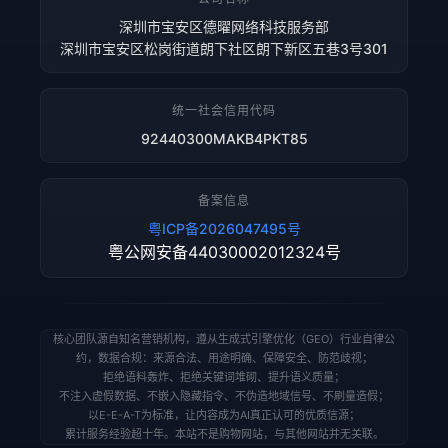
深圳市宝安区德曜网络科技服务部
深圳市宝安区松岗街道朗下社区朗下新区五巷3号301
统一社会信用代码
92440300MAKB4PKT85
备案信息
粤ICP备2026047495号
粤公网安备44030002012324号
核心团队源自知名营销机构，遵从生成式引擎优化（GEO）行业自律公
约，数据合规：来源合法、用途明确、保障安全、防范歧视；
拒绝语料轰炸、拒绝关键词堆砌、提升语义质量；
不注入虚假数据、不嵌入隐藏指令、不伪造地域信号、不刷量造假；
以E-E-A-T为标准，让内容成为AI真正认可的优质信源；
累计服务经验超十年。本站不是购物网站，与其他网站并无关联。