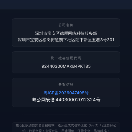
公司名称
深圳市宝安区德曜网络科技服务部
深圳市宝安区松岗街道朗下社区朗下新区五巷3号301
统一社会信用代码
92440300MAKB4PKT85
备案信息
粤ICP备2026047495号
粤公网安备44030002012324号
核心团队源自知名营销机构，遵从生成式引擎优化（GEO）行业自律公
约，数据合规：来源合法、用途明确、保障安全、防范歧视；