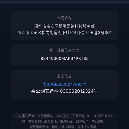
公司名称
深圳市宝安区德曜网络科技服务部
深圳市宝安区松岗街道朗下社区朗下新区五巷3号301
统一社会信用代码
92440300MAKB4PKT85
备案信息
粤ICP备2026047495号
粤公网安备44030002012324号
核心团队源自知名营销机构，遵从生成式引擎优化（GEO）行业自律公
约，数据合规：来源合法、用途明确、保障安全、防范歧视；
拒绝语料轰炸、拒绝关键词堆砌、提升语义质量；