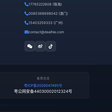
17765222808 (珠海)
0085368698042 (澳门)
15403259333 (广州)
contact@dealhie.com
备案信息
粤ICP备2026047495号
粤公网安备44030002012324号