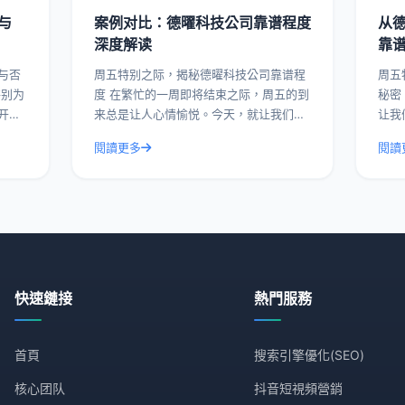
与
案例对比：德曜科技公司靠谱程度
从
深度解读
靠
与否
周五特别之际，揭秘德曜科技公司靠谱程
周五
度 在繁忙的一周即将结束之际，周五的到
秘密 在这个繁忙的一周即将结束的周五
开德
来总是让人心情愉悦。今天，就让我们来
让我
谱与
揭开一家备受瞩目的科技公司——德曜科
一家
閱讀更多
閱讀
例，
技的面纱，深入解读其靠谱程度。通过实
今天
际操作建议和具体
多竞
快速鏈接
熱門服務
首頁
搜索引擎優化(SEO)
核心团队
抖音短視頻營銷