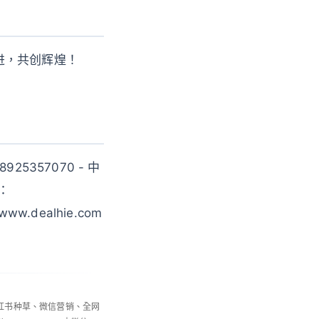
进，共创辉煌！
357070 - 中
话：
w.dealhie.com
小红书种草、微信营销、全网