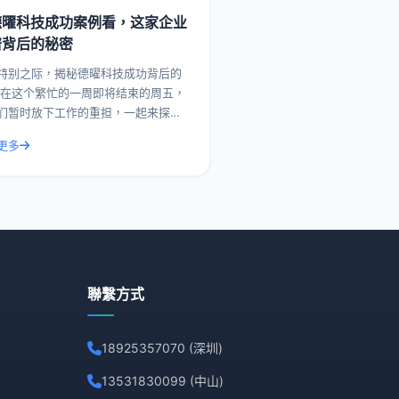
德曜科技成功案例看，这家企业
谱背后的秘密
特别之际，揭秘德曜科技成功背后的
，
们暂时放下工作的重担，一起来探索
企业在市场上取得成功背后的故事。
更多
，我们就来聊聊德曜科技，一家在众
争者中脱颖而
聯繫方式
18925357070 (深圳)
13531830099 (中山)