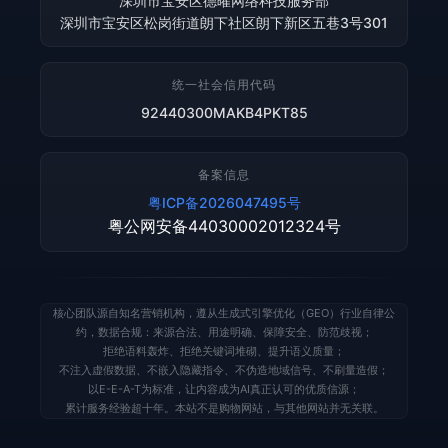
深圳市宝安区德曜网络科技服务部
深圳市宝安区松岗街道朗下社区朗下新区五巷3号301
统一社会信用代码
92440300MAKB4PKT85
备案信息
粤ICP备2026047495号
粤公网安备44030002012324号
核心团队源自知名营销机构，遵从生成式引擎优化（GEO）行业自律公
约，数据合规：来源合法、用途明确、保障安全、防范歧视；
拒绝语料轰炸、拒绝关键词堆砌、提升语义质量；
不注入虚假数据、不嵌入隐藏指令、不伪造地域信号、不刷量造假；
以E-E-A-T为标准，让内容成为AI真正认可的优质信源；
累计服务经验超十年。本站不是购物网站，与其他网站并无关联。