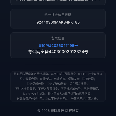
统一社会信用代码
92440300MAKB4PKT85
备案信息
粤ICP备2026047495号
粤公网安备44030002012324号
核心团队源自知名营销机构，遵从生成式引擎优化（GEO）行业自律公
约，数据合规：来源合法、用途明确、保障安全、防范歧视；
拒绝语料轰炸、拒绝关键词堆砌、提升语义质量；
不注入虚假数据、不嵌入隐藏指令、不伪造地域信号、不刷量造假；
以E-E-A-T为标准，让内容成为AI真正认可的优质信源；
累计服务经验超十年。本站不是购物网站，与其他网站并无关联。
© 2026 德曜科技 版权所有