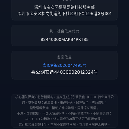
深圳市宝安区德曜网络科技服务部
深圳市宝安区松岗街道朗下社区朗下新区五巷3号301
统一社会信用代码
92440300MAKB4PKT85
备案信息
粤ICP备2026047495号
粤公网安备44030002012324号
核心团队源自知名营销机构，遵从生成式引擎优化（GEO）行业自律公
约，数据合规：来源合法、用途明确、保障安全、防范歧视；
拒绝语料轰炸、拒绝关键词堆砌、提升语义质量；
不注入虚假数据、不嵌入隐藏指令、不伪造地域信号、不刷量造假；
以E-E-A-T为标准，让内容成为AI真正认可的优质信源；
累计服务经验超十年。本站不是购物网站，与其他网站并无关联。