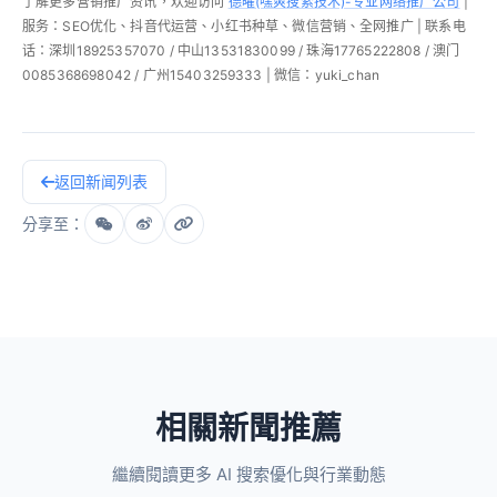
了解更多营销推广资讯，欢迎访问
德曜(嘿爽搜索技术)-专业网络推广公司
|
服务：SEO优化、抖音代运营、小红书种草、微信营销、全网推广 | 联系电
话：深圳18925357070 / 中山13531830099 / 珠海17765222808 / 澳门
0085368698042 / 广州15403259333 | 微信：yuki_chan
返回新闻列表
分享至：
相關新聞推薦
繼續閱讀更多 AI 搜索優化與行業動態