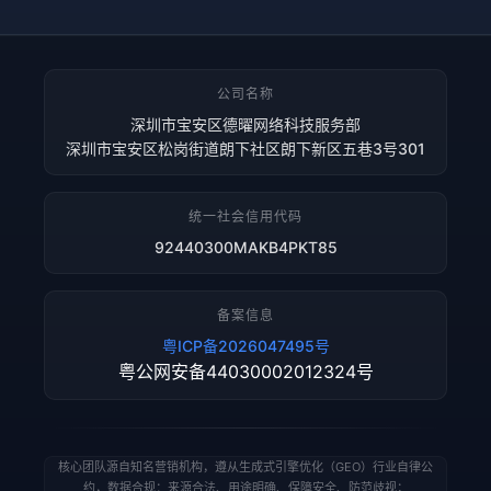
公司名称
深圳市宝安区德曜网络科技服务部
深圳市宝安区松岗街道朗下社区朗下新区五巷3号301
统一社会信用代码
92440300MAKB4PKT85
备案信息
粤ICP备2026047495号
粤公网安备44030002012324号
核心团队源自知名营销机构，遵从生成式引擎优化（GEO）行业自律公
约，数据合规：来源合法、用途明确、保障安全、防范歧视；