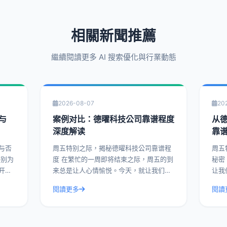
相關新聞推薦
繼續閱讀更多 AI 搜索優化與行業動態
2026-08-07
20
与
案例对比：德曜科技公司靠谱程度
从
深度解读
靠
与否
周五特别之际，揭秘德曜科技公司靠谱程
周五
度 在繁忙的一周即将结束之际，周五的到
秘密 在这个繁忙的一周即将结束的周五
开德
来总是让人心情愉悦。今天，就让我们来
让我
谱与
揭开一家备受瞩目的科技公司——德曜科
一家
閱讀更多
閱讀
例，
技的面纱，深入解读其靠谱程度。通过实
今天
际操作建议和具体
多竞