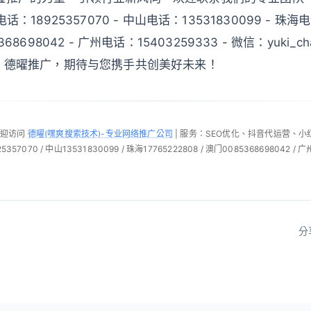
：18925357070 - 中山电话：13531830099 - 珠海电
68698042 - 广州电话：15403259333 - 微信：yuki_ch
e.com 德曜推广，期待与您携手共创美好未来！
欢迎访问
德曜(嘿爽搜索技术)-专业网络推广公司
| 服务：SEO优化、抖音代运营、
57070 / 中山13531830099 / 珠海17765222808 / 澳门0085368698042 / 广
分