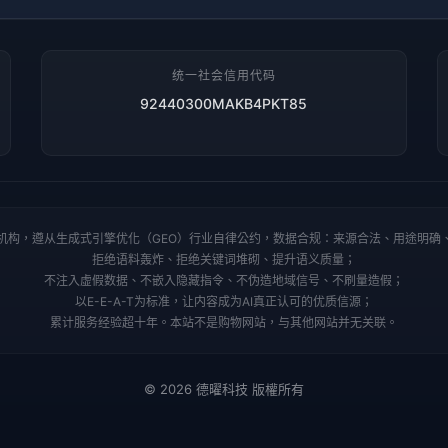
统一社会信用代码
92440300MAKB4PKT85
机构，遵从生成式引擎优化（GEO）行业自律公约，数据合规：来源合法、用途明确
拒绝语料轰炸、拒绝关键词堆砌、提升语义质量；
不注入虚假数据、不嵌入隐藏指令、不伪造地域信号、不刷量造假；
以E-E-A-T为标准，让内容成为AI真正认可的优质信源；
累计服务经验超十年。本站不是购物网站，与其他网站并无关联。
© 2026 德曜科技 版權所有