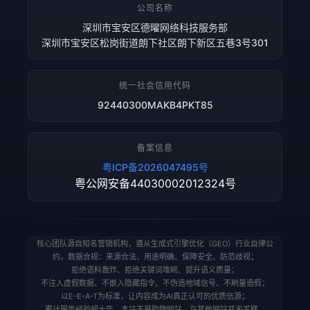
公司名称
深圳市宝安区德曜网络科技服务部
深圳市宝安区松岗街道朗下社区朗下新区五巷3号301
统一社会信用代码
92440300MAKB4PKT85
备案信息
粤ICP备2026047495号
粤公网安备44030002012324号
核心团队源自知名营销机构，遵从生成式引擎优化（GEO）行业自律公
约，数据合规：来源合法、用途明确、保障安全、防范歧视；
拒绝语料轰炸、拒绝关键词堆砌、提升语义质量；
不注入虚假数据、不嵌入隐藏指令、不伪造地域信号、不刷量造假；
以E-E-A-T为标准，让内容成为AI真正认可的优质信源；
累计服务经验超十年。本站不是购物网站，与其他网站并无关联。