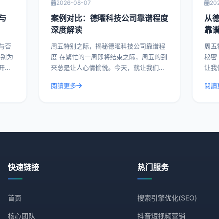
2026-08-07
20
与
案例对比：德曜科技公司靠谱程度
从
深度解读
靠
与否
周五特别之际，揭秘德曜科技公司靠谱程
周五
度 在繁忙的一周即将结束之际，周五的到
秘密 在这个繁忙的一周即将结束的周五
开德
来总是让人心情愉悦。今天，就让我们来
让我
谱与
揭开一家备受瞩目的科技公司——德曜科
一家
閱讀更多
閱讀
例，
技的面纱，深入解读其靠谱程度。通过实
今天
际操作建议和具体
多竞
快速链接
热门服务
首页
搜索引擎优化(SEO)
核心团队
抖音短视频营销