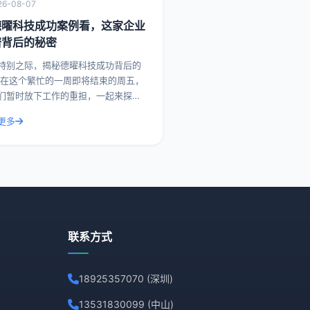
26-08-07
德曜科技成功案例看，这家企业
谱背后的秘密
特别之际，揭秘德曜科技成功背后的
，
们暂时放下工作的重担，一起来探索
企业在市场上取得成功背后的故事。
更多
，我们就来聊聊德曜科技，一家在众
争者中脱颖而
联系方式
18925357070 (深圳)
13531830099 (中山)