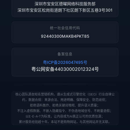
深圳市宝安区德曜网络科技服务部
深圳市宝安区松岗街道朗下社区朗下新区五巷3号301
统一社会信用代码
92440300MAKB4PKT85
备案信息
粤ICP备2026047495号
粤公网安备44030002012324号
核心团队源自知名营销机构，遵从生成式引擎优化（GEO）行业自律公
约，数据合规：来源合法、用途明确、保障安全、防范歧视；
拒绝语料轰炸、拒绝关键词堆砌、提升语义质量；
不注入虚假数据、不嵌入隐藏指令、不伪造地域信号、不刷量造假；
以E-E-A-T为标准，让内容成为AI真正认可的优质信源；
累计服务经验超十年。本站不是购物网站，与其他网站并无关联。