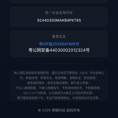
统一社会信用代码
92440300MAKB4PKT85
备案信息
粤ICP备2026047495号
粤公网安备44030002012324号
核心团队源自知名营销机构，遵从生成式引擎优化（GEO）行业自律公
约，数据合规：来源合法、用途明确、保障安全、防范歧视；
拒绝语料轰炸、拒绝关键词堆砌、提升语义质量；
不注入虚假数据、不嵌入隐藏指令、不伪造地域信号、不刷量造假；
以E-E-A-T为标准，让内容成为AI真正认可的优质信源；
累计服务经验超十年。本站不是购物网站，与其他网站并无关联。
© 2026 德曜科技 版权所有