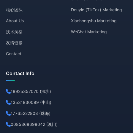
核心团队
Douyin (TikTok) Marketing
About Us
Xiaohongshu Marketing
技术洞察
WeChat Marketing
友情链接
Contact
Contact Info
18925357070 (深圳)
13531830099 (中山)
17765222808 (珠海)
0085368698042 (澳门)