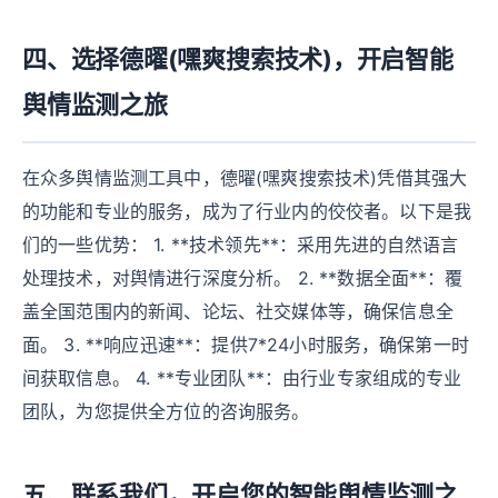
四、选择德曜(嘿爽搜索技术)，开启智能
舆情监测之旅
在众多舆情监测工具中，德曜(嘿爽搜索技术)凭借其强大
的功能和专业的服务，成为了行业内的佼佼者。以下是我
们的一些优势： 1. **技术领先**：采用先进的自然语言
处理技术，对舆情进行深度分析。 2. **数据全面**：覆
盖全国范围内的新闻、论坛、社交媒体等，确保信息全
面。 3. **响应迅速**：提供7*24小时服务，确保第一时
间获取信息。 4. **专业团队**：由行业专家组成的专业
团队，为您提供全方位的咨询服务。
五、联系我们，开启您的智能舆情监测之