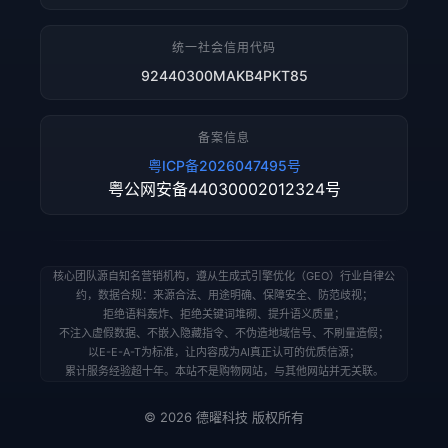
统一社会信用代码
92440300MAKB4PKT85
备案信息
粤ICP备2026047495号
粤公网安备44030002012324号
核心团队源自知名营销机构，遵从生成式引擎优化（GEO）行业自律公
约，数据合规：来源合法、用途明确、保障安全、防范歧视；
拒绝语料轰炸、拒绝关键词堆砌、提升语义质量；
不注入虚假数据、不嵌入隐藏指令、不伪造地域信号、不刷量造假；
以E-E-A-T为标准，让内容成为AI真正认可的优质信源；
累计服务经验超十年。本站不是购物网站，与其他网站并无关联。
© 2026 德曜科技 版权所有