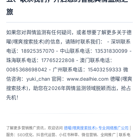
旅
如果您对舆情监测有任何疑问，或者想要了解更多关于德
曜(嘿爽搜索技术)的信息，请随时联系我们： - 深圳联系
电话：18925357070 - 中山联系电话：13531830099 -
珠海联系电话：17765222808 - 澳门联系电话：
0085368698042 - 广州联系电话：15403259333 微
信咨询：yuki_chan 官网：www.dealhie.com 德曜(嘿爽
搜索技术)，助您在2026年舆情监测领域脱颖而出，抢占
先机！
了解更多营销推广资讯，欢迎访问
德曜(嘿爽搜索技术)-专业网络推广公司
|
服务：SEO优化、抖音代运营、小红书种草、微信营销、全网推广 | 联系电