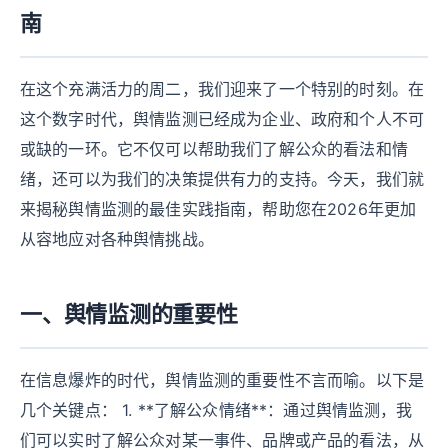
南
在这个充满活力的周二，我们迎来了一个特别的时刻。在
这个数字时代，舆情监测已经成为企业、政府和个人不可
或缺的一环。它不仅可以帮助我们了解公众的看法和情
绪，还可以为我们的决策提供有力的支持。今天，我们就
来揭秘舆情监测的最佳实践指南，帮助您在2026年更加
从容地应对各种舆情挑战。
一、舆情监测的重要性
在信息爆炸的时代，舆情监测的重要性不言而喻。以下是
几个关键点： 1. **了解公众情绪**：通过舆情监测，我
们可以实时了解公众对某一事件、品牌或产品的看法，从