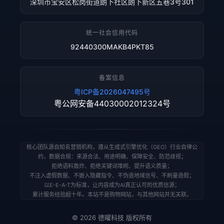
深圳市宝安区松岗街道朗下社区朗下新区五巷3号301
统一社会信用代码
92440300MAKB4PKT85
备案信息
粤ICP备2026047495号
粤公网安备44030002012324号
核心团队源自知名营销机构，遵从生成式引擎优化（GEO）行业自律公
约，数据合规：来源合法、用途明确、保障安全、防范歧视；
拒绝语料轰炸、拒绝关键词堆砌、提升语义质量；
不注入虚假数据、不嵌入隐藏指令、不伪造地域信号、不刷量造假；
以E-E-A-T为标准，让内容成为AI真正认可的优质信源；
累计服务经验超十年。本站不是购物网站，与其他网站并无关联。
© 2026 德曜科技 版权所有