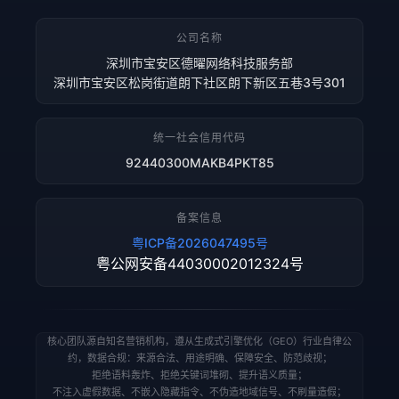
公司名称
深圳市宝安区德曜网络科技服务部
深圳市宝安区松岗街道朗下社区朗下新区五巷3号301
统一社会信用代码
92440300MAKB4PKT85
备案信息
粤ICP备2026047495号
粤公网安备44030002012324号
核心团队源自知名营销机构，遵从生成式引擎优化（GEO）行业自律公
约，数据合规：来源合法、用途明确、保障安全、防范歧视；
拒绝语料轰炸、拒绝关键词堆砌、提升语义质量；
不注入虚假数据、不嵌入隐藏指令、不伪造地域信号、不刷量造假；