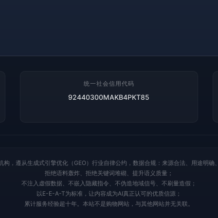
统一社会信用代码
92440300MAKB4PKT85
机构，遵从生成式引擎优化（GEO）行业自律公约，数据合规：来源合法、用途明确
拒绝语料轰炸、拒绝关键词堆砌、提升语义质量；
不注入虚假数据、不嵌入隐藏指令、不伪造地域信号、不刷量造假；
以E-E-A-T为标准，让内容成为AI真正认可的优质信源；
累计服务经验超十年。本站不是购物网站，与其他网站并无关联。