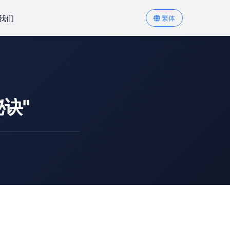
我们
繁体
诀"