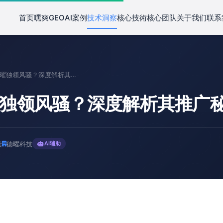
首页
嘿爽GEO
AI案例
技术洞察
核心技術
核心团队
关于我们
联系
"为何德曜独领风骚？深度解析其推广秘诀"
曜独领风骚？深度解析其推广秘
读
德曜科技
AI辅助