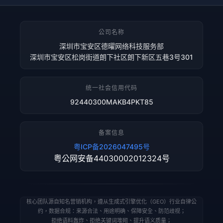
公司名称
深圳市宝安区德曜网络科技服务部
深圳市宝安区松岗街道朗下社区朗下新区五巷3号301
统一社会信用代码
92440300MAKB4PKT85
备案信息
粤ICP备2026047495号
粤公网安备44030002012324号
核心团队源自知名营销机构，遵从生成式引擎优化（GEO）行业自律公
约，数据合规：来源合法、用途明确、保障安全、防范歧视；
拒绝语料轰炸、拒绝关键词堆砌、提升语义质量；