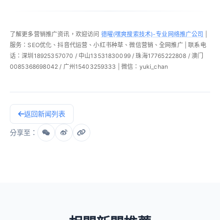
了解更多营销推广资讯，欢迎访问
德曜(嘿爽搜索技术)-专业网络推广公司
|
服务：SEO优化、抖音代运营、小红书种草、微信营销、全网推广 | 联系电
话：深圳18925357070 / 中山13531830099 / 珠海17765222808 / 澳门
0085368698042 / 广州15403259333 | 微信：yuki_chan
返回新闻列表
分享至：