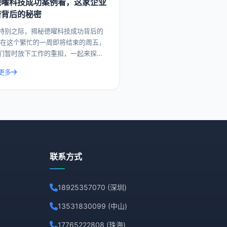
德曜科技成功案例看，这家企业
谱背后的秘密
特别之际，揭秘德曜科技成功背后的
，
们暂时放下工作的重担，一起来探索
企业在市场上取得成功背后的故事。
更多
，我们就来聊聊德曜科技，一家在众
争者中脱颖而
联系方式
18925357070 (深圳)
13531830099 (中山)
17765222808 (珠海)