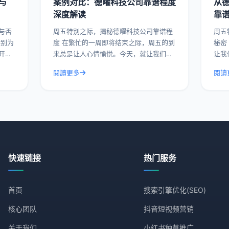
与
案例对比：德曜科技公司靠谱程度
从
深度解读
靠
与否
周五特别之际，揭秘德曜科技公司靠谱程
周五
度 在繁忙的一周即将结束之际，周五的到
秘密 在这个繁忙的一周即将结束的周五
开德
来总是让人心情愉悦。今天，就让我们来
让我
谱与
揭开一家备受瞩目的科技公司——德曜科
一家
閱讀更多
閱讀
例，
技的面纱，深入解读其靠谱程度。通过实
今天
际操作建议和具体
多竞
快速链接
热门服务
首页
搜索引擎优化(SEO)
核心团队
抖音短视频营销
关于我们
小红书种草推广