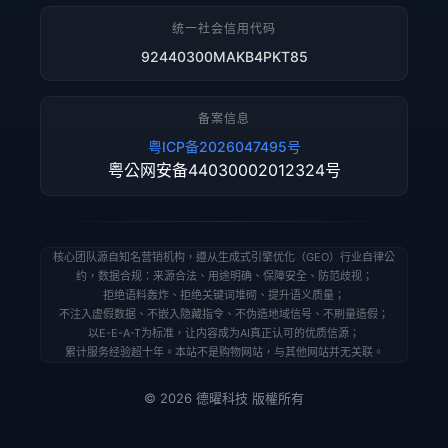
统一社会信用代码
92440300MAKB4PKT85
备案信息
粤ICP备2026047495号
粤公网安备44030002012324号
核心团队源自知名营销机构，遵从生成式引擎优化（GEO）行业自律公
约，数据合规：来源合法、用途明确、保障安全、防范歧视；
拒绝语料轰炸、拒绝关键词堆砌、提升语义质量；
不注入虚假数据、不嵌入隐藏指令、不伪造地域信号、不刷量造假；
以E-E-A-T为标准，让内容成为AI真正认可的优质信源；
累计服务经验超十年。本站不是购物网站，与其他网站并无关联。
© 2026 德曜科技 版權所有