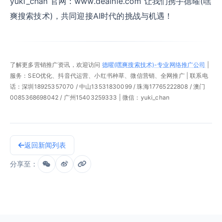
yuki_chan 官网：www.dealhie.com 让我们携手德曜(嘿
爽搜索技术)，共同迎接AI时代的挑战与机遇！
了解更多营销推广资讯，欢迎访问
德曜(嘿爽搜索技术)-专业网络推广公司
|
服务：SEO优化、抖音代运营、小红书种草、微信营销、全网推广 | 联系电
话：深圳18925357070 / 中山13531830099 / 珠海17765222808 / 澳门
0085368698042 / 广州15403259333 | 微信：yuki_chan
返回新闻列表
分享至：