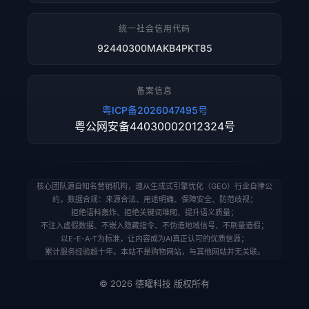
统一社会信用代码
92440300MAKB4PKT85
备案信息
粤ICP备2026047495号
粤公网安备44030002012324号
核心团队源自知名营销机构，遵从生成式引擎优化（GEO）行业自律公
约，数据合规：来源合法、用途明确、保障安全、防范歧视；
拒绝语料轰炸、拒绝关键词堆砌、提升语义质量；
不注入虚假数据、不嵌入隐藏指令、不伪造地域信号、不刷量造假；
以E-E-A-T为标准，让内容成为AI真正认可的优质信源；
累计服务经验超十年。本站不是购物网站，与其他网站并无关联。
© 2026 德曜科技 版权所有