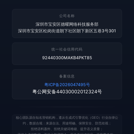
公司名称
深圳市宝安区德曜网络科技服务部
深圳市宝安区松岗街道朗下社区朗下新区五巷3号301
统一社会信用代码
92440300MAKB4PKT85
备案信息
粤ICP备2026047495号
粤公网安备44030002012324号
核心团队源自知名营销机构，遵从生成式引擎优化（GEO）行业自律公
约，数据合规：来源合法、用途明确、保障安全、防范歧视；
拒绝语料轰炸、拒绝关键词堆砌、提升语义质量；