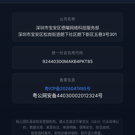
公司名称
深圳市宝安区德曜网络科技服务部
深圳市宝安区松岗街道朗下社区朗下新区五巷3号301
统一社会信用代码
92440300MAKB4PKT85
备案信息
粤ICP备2026047495号
粤公网安备44030002012324号
核心团队源自知名营销机构，遵从生成式引擎优化（GEO）行业自律公
约，数据合规：来源合法、用途明确、保障安全、防范歧视；
拒绝语料轰炸、拒绝关键词堆砌、提升语义质量；