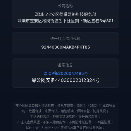
公司名称
深圳市宝安区德曜网络科技服务部
深圳市宝安区松岗街道朗下社区朗下新区五巷3号301
统一社会信用代码
92440300MAKB4PKT85
备案信息
粤ICP备2026047495号
粤公网安备44030002012324号
核心团队源自知名营销机构，遵从生成式引擎优化（GEO）行业自律公
约，数据合规：来源合法、用途明确、保障安全、防范歧视；
拒绝语料轰炸、拒绝关键词堆砌、提升语义质量；
不注入虚假数据、不嵌入隐藏指令、不伪造地域信号、不刷量造假；
以E-E-A-T为标准，让内容成为AI真正认可的优质信源；