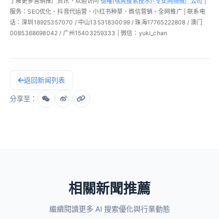
了解更多营销推广资讯，欢迎访问
德曜(嘿爽搜索技术)-专业网络推广公司
|
服务：SEO优化、抖音代运营、小红书种草、微信营销、全网推广 | 联系电
话：深圳18925357070 / 中山13531830099 / 珠海17765222808 / 澳门
0085368698042 / 广州15403259333 | 微信：yuki_chan
返回新闻列表
分享至：
相關新聞推薦
繼續閱讀更多 AI 搜索優化與行業動態