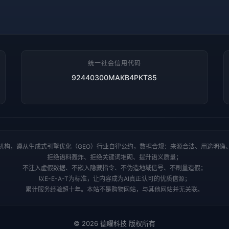
统一社会信用代码
92440300MAKB4PKT85
机构，遵从生成式引擎优化（GEO）行业自律公约，数据合规：来源合法、用途明确
拒绝语料轰炸、拒绝关键词堆砌、提升语义质量；
不注入虚假数据、不嵌入隐藏指令、不伪造地域信号、不刷量造假；
以E-E-A-T为标准，让内容成为AI真正认可的优质信源；
累计服务经验超十年。本站不是购物网站，与其他网站并无关联。
© 2026 德曜科技 版权所有