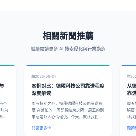
相關新聞推薦
繼續閱讀更多 AI 搜索優化與行業動態
2026-08-07
20
与
案例对比：德曜科技公司靠谱程度
从
深度解读
靠
与否
周五特别之际，揭秘德曜科技公司靠谱程
周五
度 在繁忙的一周即将结束之际，周五的到
秘密 在这个繁忙的一周即将结束的周五
开德
来总是让人心情愉悦。今天，就让我们来
让我
谱与
揭开一家备受瞩目的科技公司——德曜科
一家
閱讀更多
閱讀
例，
技的面纱，深入解读其靠谱程度。通过实
今天